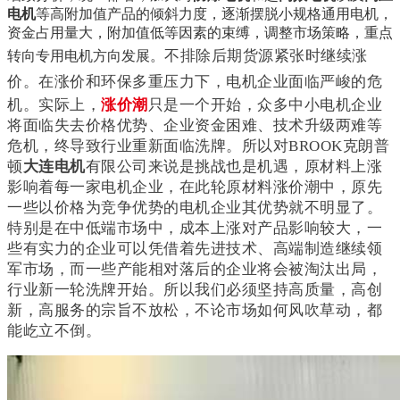
电机
等高附加值产品的倾斜力度，逐渐摆脱小规格通用电机，
资金占用量大，附加值低等因素的束缚，调整市场策略，重点
不排除后期货源紧张时继续涨
转向专用电机方向发展。
价。
在涨价和环保多重压力下，电机企业面临严峻的危
机。实际上，
涨价潮
只是一个开始，众多中小电机企业
将面临失去价格优势、企业资金困难、技术升级两难等
危机，终导致行业重新面临洗牌。所以对BROOK克朗普
顿
大连电机
有限公司来说是挑战也是机遇，
原材料上涨
影响着每一家电机企业，在此轮原材料涨价潮中，原先
一些以价格为竞争优势的电机企业其优势就不明显了。
特别是在中低端市场中，成本上涨对产品影响较大，一
些有实力的企业可以凭借着先进技术、高端制造继续领
军市场，而一些产能相对落后的企业将会被淘汰出局，
行业新一轮洗牌开始。所以我们必须坚持高质量，高创
新，高服务的宗旨不放松，不论市场如何风吹草动，都
能屹立不倒。