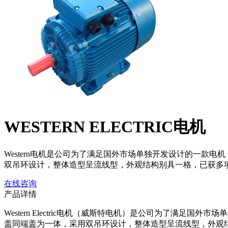
WESTERN ELECTRIC电机
Western电机是公司为了满足国外市场单独开发设计的一款电机
双吊环设计，整体造型呈流线型，外观结构别具一格，已获多
在线咨询
产品详情
Western Electric电机（威斯特电机）是公司为了满足国
盖同端盖为一体，采用双吊环设计，整体造型呈流线型，外观