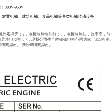
380V-950V
、农业机械、建筑机械、食品机械等各类机械传动设备
：1，电机外观漂亮；2，电机散热性能好；3，电机散热佳，效率高，节省
相异步电动机，7，现我公司生产的铸铁电机范围为80 – 355机
滑差电动机，变极调速电动机。